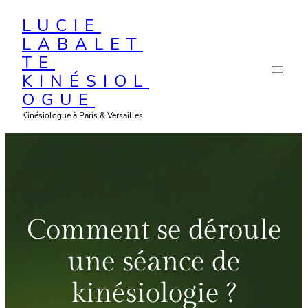
Aller
LUCIE
au
LABALET
contenu
TE
KINÉSIOL
OGUE
Kinésiologue à Paris & Versailles
Comment se déroule
une séance de
kinésiologie ?